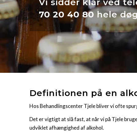
Vi sidder klar ved te
70 20 40 80
hele døg
Definitionen på en alk
Hos Behandlingscenter Tjele bliver vi ofte spur
Det er vigtigt at slå fast, at når vi på Tjele br
udviklet afhængighed af alkohol.