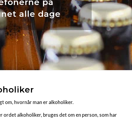
lefonerne på
net alle dage
oholiker
gt om, hvornår man er alkoholiker.
uger ordet alkoholiker, bruges det om en person, som har