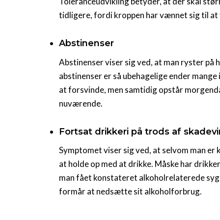
Toleranceudvikling betyder, at der skal stø
tidligere, fordi kroppen har vænnet sig til at
Abstinenser
Abstinenser viser sig ved, at man ryster på h
abstinenser er så ubehagelige ender mange i 
at forsvinde, men samtidig opstår morgenda
nuværende.
Fortsat drikkeri på trods af skadev
Symptomet viser sig ved, at selvom man er kl
at holde op med at drikke. Måske har drikke
man fået konstateret alkoholrelaterede syg
formår at nedsætte sit alkoholforbrug.