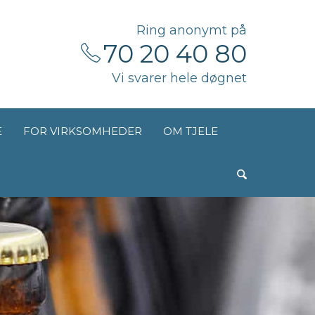
Ring anonymt på
70 20 40 80
Vi svarer hele døgnet
E
FOR VIRKSOMHEDER
OM TJELE