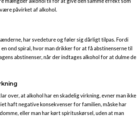
rre mængder alkohol til for at give den samme effekt som
 være påvirket af alkohol.
ænderne, har svedeture og føler sig dårligt tilpas. Fordi
en ond spiral, hvor man drikker for at få abstinenserne til
gens abstinenser, når der indtages alkohol for at dulme de
irkning
ar over, at alkohol har en skadelig virkning, evner man ikke
riet haft negative konsekvenser for familien, måske har
domme, eller man har kørt spirituskørsel, uden at man