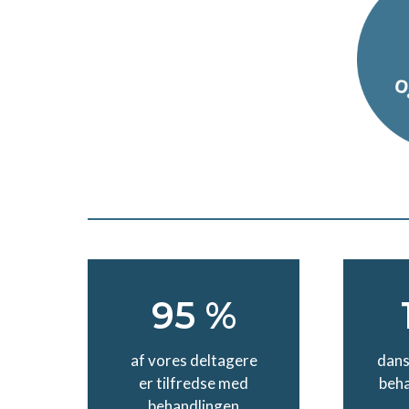
95 %
af vores deltagere
dans
er tilfredse med
beha
behandlingen