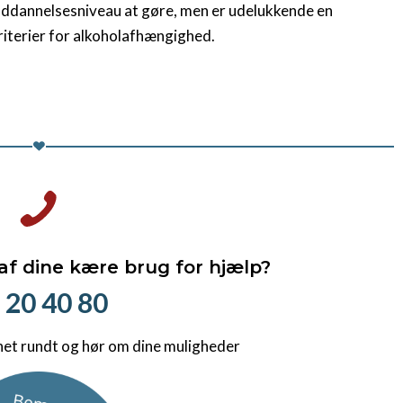
r uddannelsesniveau at gøre, men er udelukkende en
kriterier for alkoholafhængighed.
 af dine kære brug for hjælp?
 20 40 80
net rundt og hør om dine muligheder