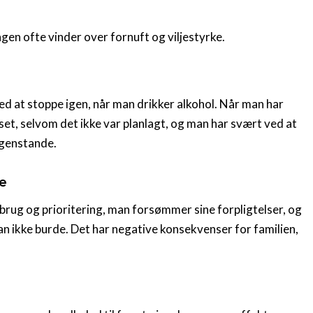
ngen ofte vinder over fornuft og viljestyrke.
ed at stoppe igen, når man drikker alkohol. Når man har
set, selvom det ikke var planlagt, og man har svært ved at
 genstande.
le
rbrug og prioritering, man forsømmer sine forpligtelser, og
man ikke burde. Det har negative konsekvenser for familien,