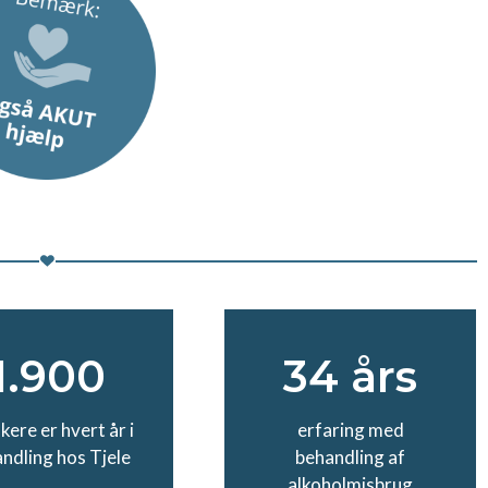
1.900
34 års
kere er hvert år i
erfaring med
ndling hos Tjele
behandling af
alkoholmisbrug