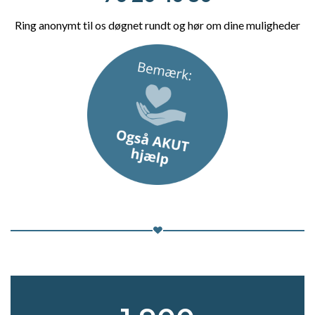
Ring anonymt til os døgnet rundt og hør om dine muligheder