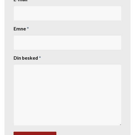
Emne
*
Din besked
*