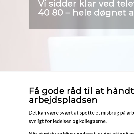
Vi sidder klar ved te
40 80
– hele døgnet a
Få gode råd til at hånd
arbejdspladsen
Det kan være svært at spotte et misbrug på arbe
synligt for ledelsen og kollegaerne.
Når et misbrug bliver opdaget, er det ofte på 