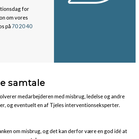
ationsdag for
ion om vores
 os på
70 20 40
re samtale
nvolverer medarbejderen med misbrug, ledelse og andre
r, og eventuelt en af Tjeles interventionseksperter.
anken om misbrug, og det kan derfor være en god idé at