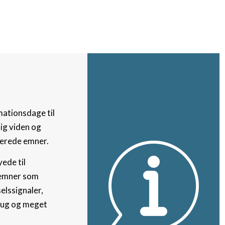
mationsdage til
ig viden og
terede emner.
ede til
 emner som
elssignaler,
rug og meget