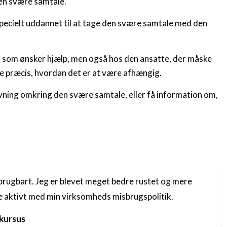
den svære samtale.
specielt uddannet til at tage den svære samtale med den
 som ønsker hjælp, men også hos den ansatte, der måske
e præcis, hvordan det er at være afhængig.
vning omkring den svære samtale, eller få information om,
rugbart. Jeg er blevet meget bedre rustet og mere
de aktivt med min virksomheds misbrugspolitik.
 kursus