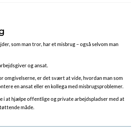
ng
der, som man tror, har et misbrug – også selvom man
.
arbejdsgiver og ansat.
or omgivelserne, er det svært at vide, hvordan man som
ontere en ansat eller en kollega med misbrugsproblemer.
e i at hjælpe offentlige og private arbejdspladser med at
 støttende måde.