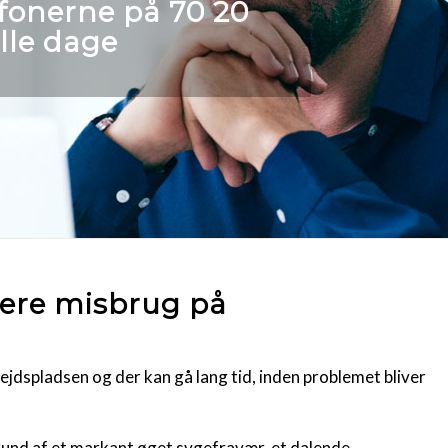
lefonerne på
70 20
lle dage
tere misbrug på
jdspladsen og der kan gå lang tid, inden problemet bliver
grund af et markant øget sygefravær, et dalende