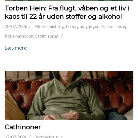
Torben Hein: Fra flugt, våben og et liv i
kaos til 22 år uden stoffer og alkohol
/
28/07/2026
I
Alkoholmisbrug
,
En dag ad gangen
,
Hashmisbrug
,
/
Kokainmisbrug
,
Stofmisbrug
Læs mere
Cathinoner
/
/
27/07/2026
I
Stofmisbrug