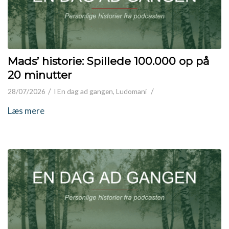
Mads’ historie: Spillede 100.000 op på
20 minutter
/
/
28/07/2026
I
En dag ad gangen
,
Ludomani
Læs mere