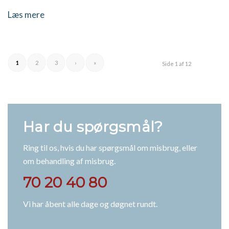
Læs mere
1
2
3
›
»
Side 1 af 12
Har du spørgsmål?
Ring til os, hvis du har spørgsmål om misbrug, eller
om behandling af misbrug.
70 20 40 80
Vi har åbent alle dage og døgnet rundt.