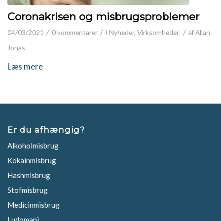
Coronakrisen og misbrugsproblemer
/
/
/
04/03/2021
0 kommentarer
I
Nyheder
,
Virksomheder
af
Allan
Jonas
Læs mere
Er du afhængig?
Alkoholmisbrug
Kokainmisbrug
Hashmisbrug
Stofmisbrug
Medicinmisbrug
Ludomani