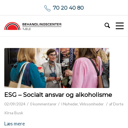
70 20 40 80
ESG – Socialt ansvar og alkoholisme
/
/
/
02/09/2024
0 kommentarer
I
Nyheder
,
Virksomheder
af
Dorte
Kirsa Busk
Læs mere