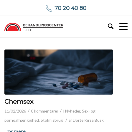
70 20 40 80
Chemsex
/
/
11/02/2026
0 kommentarer
I
Nyheder
,
Sex- og
/
pornoafhængighed
,
Stofmisbrug
af
Dorte Kirsa Busk
Læs mere