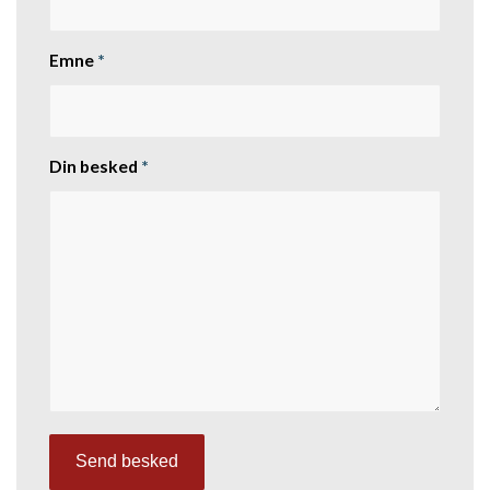
Emne
*
Din besked
*