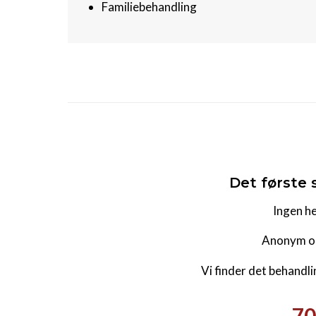
Familiebehandling
Det første 
Ingen h
Anonym og
Vi finder det behandli
70