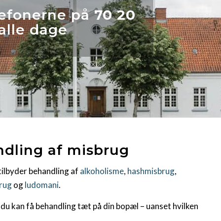
elefonerne på
70 20
alle dage
ling af misbrug
ilbyder behandling af
alkoholisme
,
hashmisbrug
,
rug
og
ludomani
.
 du kan få behandling tæt på din bopæl – uanset hvilken