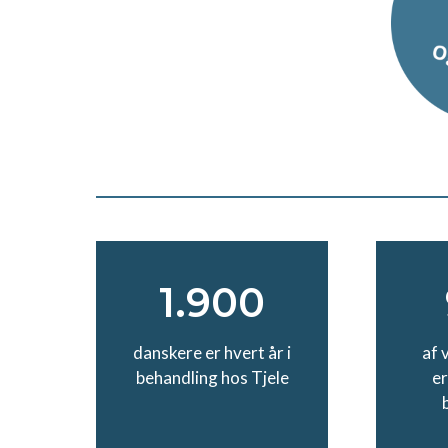
1.900
danskere er hvert år i
af 
behandling hos Tjele
er