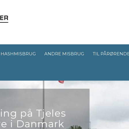
HASHMISBRUG
ANDRE MISBRUG
TIL PÅRØREND
ng på Tjeles
re i Danmark