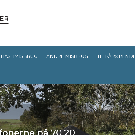
HASHMISBRUG
ANDRE MISBRUG
TIL PÅRØREND
lefonerne på
70 20