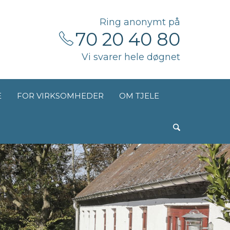
Ring anonymt på
70 20 40 80
Vi svarer hele døgnet
E
FOR VIRKSOMHEDER
OM TJELE