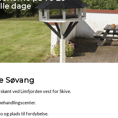
lle dage
le Søvang
rskønt ved Limfjorden vest for Skive.
behandlingscenter.
o og plads til fordybelse.