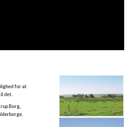
lighed for at
il det.
trup Borg,
alderborge.