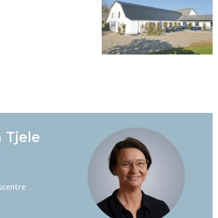
 Tjele
scentre