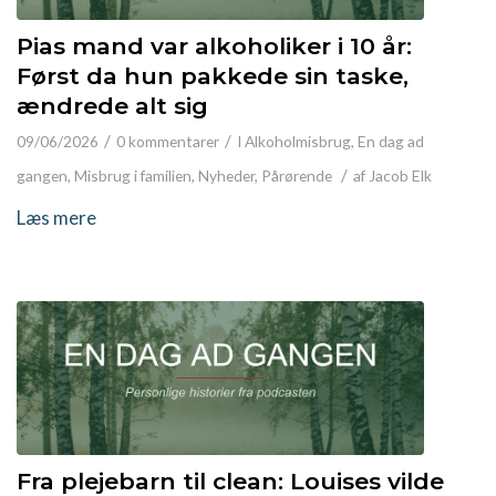
Pias mand var alkoholiker i 10 år:
Først da hun pakkede sin taske,
ændrede alt sig
/
/
09/06/2026
0 kommentarer
I
Alkoholmisbrug
,
En dag ad
/
gangen
,
Misbrug i familien
,
Nyheder
,
Pårørende
af
Jacob Elk
Læs mere
Fra plejebarn til clean: Louises vilde