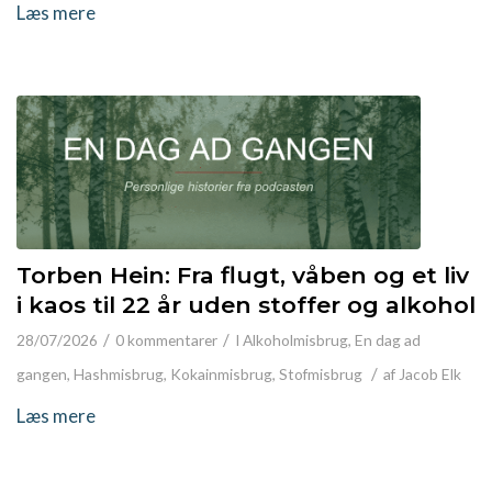
Læs mere
Torben Hein: Fra flugt, våben og et liv
i kaos til 22 år uden stoffer og alkohol
/
/
28/07/2026
0 kommentarer
I
Alkoholmisbrug
,
En dag ad
/
gangen
,
Hashmisbrug
,
Kokainmisbrug
,
Stofmisbrug
af
Jacob Elk
Læs mere