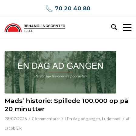
70 20 40 80
Mads’ historie: Spillede 100.000 op på
20 minutter
/
/
/
28/07/2026
0 kommentarer
I
En dag ad gangen
,
Ludomani
af
Jacob Elk