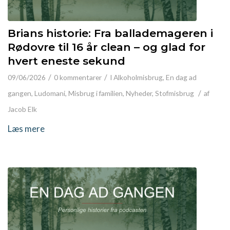
Brians historie: Fra ballademageren i
Rødovre til 16 år clean – og glad for
hvert eneste sekund
/
/
09/06/2026
0 kommentarer
I
Alkoholmisbrug
,
En dag ad
/
gangen
,
Ludomani
,
Misbrug i familien
,
Nyheder
,
Stofmisbrug
af
Jacob Elk
Læs mere