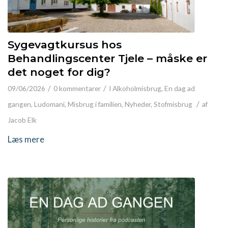
Sygevagtkursus hos
Behandlingscenter Tjele – måske er
det noget for dig?
/
/
09/06/2026
0 kommentarer
I
Alkoholmisbrug
,
En dag ad
/
gangen
,
Ludomani
,
Misbrug i familien
,
Nyheder
,
Stofmisbrug
af
Jacob Elk
Læs mere