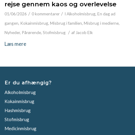
rejse gennem kaos og overlevelse
/
/
01/06/2026
0 kommentarer
I
Alkoholmisbrug
,
En dag ad
gangen
,
Kokainmisbrug
,
Misbrug i familien
,
Misbrug i medierne
,
/
Nyheder
,
Pårørende
,
Stofmisbrug
af
Jacob Elk
Læs mere
Er du afhængig?
Alkoholmisbrug
Kokainmisbrug
Hashmisbrug
Stofmisbrug
Medicinmisbrug