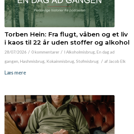
Torben Hein: Fra flugt, våben og et liv
i kaos til 22 år uden stoffer og alkohol
/
/
28/07/2026
0 kommentarer
I
Alkoholmisbrug
,
En dag ad
/
gangen
,
Hashmisbrug
,
Kokainmisbrug
,
Stofmisbrug
af
Jacob Elk
Læs mere