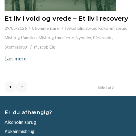
Et liv i vold og vrede – Et liv i recovery
/
/
29/05/2026
0 kommentarer
I
Alkoholmisbrug
,
Kokainmisbrug
,
Misbrug i familien
,
Misbrug i medierne
,
Nyheder
,
Pårørende
,
/
Stofmisbrug
af
Jacob Elk
Læs mere
1
2
Side 1 af 2
Er du afhængig?
Alkoholmisbrug
Kokainmisbrug