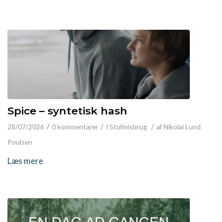
Spice – syntetisk hash
/
/
/
28/07/2026
0 kommentarer
I
Stofmisbrug
af
Nikolai Lund
Poulsen
Læs mere