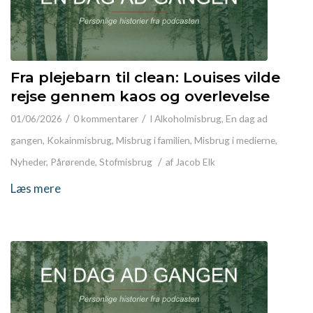
Fra plejebarn til clean: Louises vilde
rejse gennem kaos og overlevelse
/
/
01/06/2026
0 kommentarer
I
Alkoholmisbrug
,
En dag ad
gangen
,
Kokainmisbrug
,
Misbrug i familien
,
Misbrug i medierne
,
/
Nyheder
,
Pårørende
,
Stofmisbrug
af
Jacob Elk
Læs mere