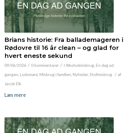
Brians historie: Fra ballademageren i
Rødovre til 16 år clean – og glad for
hvert eneste sekund
/
/
09/06/2026
0 kommentarer
I
Alkoholmisbrug
,
En dag ad
/
gangen
,
Ludomani
,
Misbrug i familien
,
Nyheder
,
Stofmisbrug
af
Jacob Elk
Læs mere