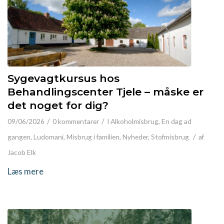
Sygevagtkursus hos
Behandlingscenter Tjele – måske er
det noget for dig?
/
/
09/06/2026
0 kommentarer
I
Alkoholmisbrug
,
En dag ad
/
gangen
,
Ludomani
,
Misbrug i familien
,
Nyheder
,
Stofmisbrug
af
Jacob Elk
Læs mere