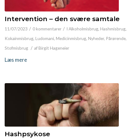
Intervention – den svære samtale
/
/
11/07/2023
0 kommentarer
I
Alkoholmisbrug
,
Hashmisbrug
,
Kokainmisbrug
,
Ludomani
,
Medicinmisbrug
,
Nyheder
,
Pårørende
,
/
Stofmisbrug
af
Birgit Hageneier
Læs mere
Hashpsykose