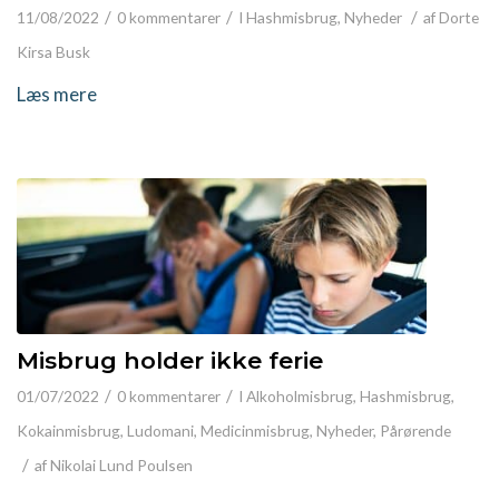
/
/
/
11/08/2022
0 kommentarer
I
Hashmisbrug
,
Nyheder
af
Dorte
Kirsa Busk
Læs mere
Misbrug holder ikke ferie
/
/
01/07/2022
0 kommentarer
I
Alkoholmisbrug
,
Hashmisbrug
,
Kokainmisbrug
,
Ludomani
,
Medicinmisbrug
,
Nyheder
,
Pårørende
/
af
Nikolai Lund Poulsen