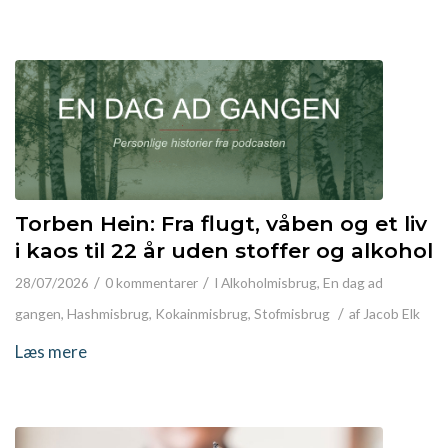
Torben Hein: Fra flugt, våben og et liv
i kaos til 22 år uden stoffer og alkohol
/
/
28/07/2026
0 kommentarer
I
Alkoholmisbrug
,
En dag ad
/
gangen
,
Hashmisbrug
,
Kokainmisbrug
,
Stofmisbrug
af
Jacob Elk
Læs mere