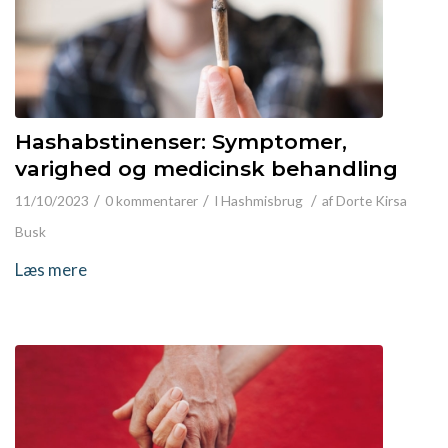
Hashabstinenser: Symptomer,
varighed og medicinsk behandling
/
/
/
11/10/2023
0 kommentarer
I
Hashmisbrug
af
Dorte Kirsa
Busk
Læs mere