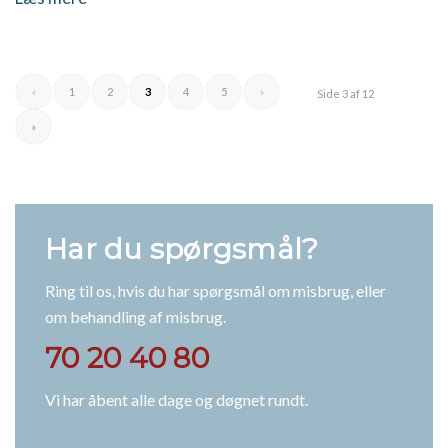
‹
1
2
3
4
5
›
Side 3 af 12
»
Har du spørgsmål?
Ring til os, hvis du har spørgsmål om misbrug, eller
om behandling af misbrug.
70 20 40 80
Vi har åbent alle dage og døgnet rundt.