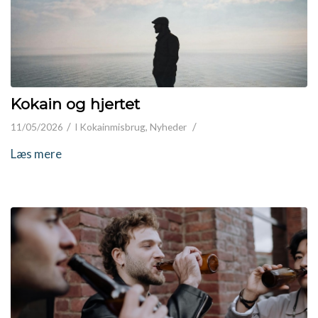
Kokain og hjertet
/
/
11/05/2026
I
Kokainmisbrug
,
Nyheder
Læs mere