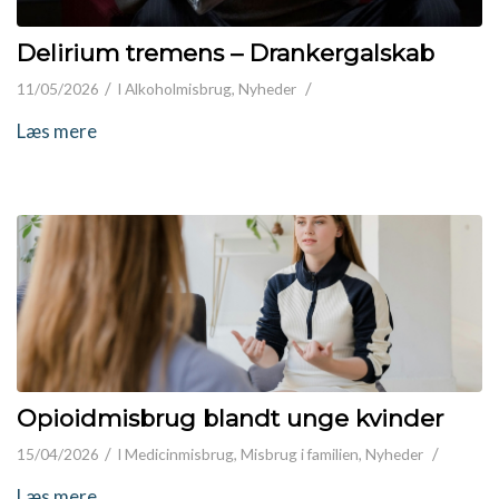
Delirium tremens – Drankergalskab
/
/
11/05/2026
I
Alkoholmisbrug
,
Nyheder
Læs mere
Opioidmisbrug blandt unge kvinder
/
/
15/04/2026
I
Medicinmisbrug
,
Misbrug i familien
,
Nyheder
Læs mere