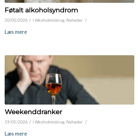
Føtalt alkoholsyndrom
/
/
20/05/2026
I
Alkoholmisbrug
,
Nyheder
Læs mere
Weekenddranker
/
/
19/05/2026
I
Alkoholmisbrug
,
Nyheder
Læs mere