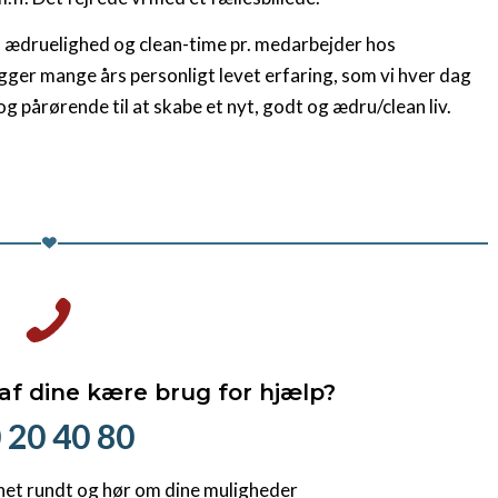
s ædruelighed og clean-time pr. medarbejder hos
gger mange års personligt levet erfaring, som vi hver dag
g pårørende til at skabe et nyt, godt og ædru/clean liv.
 af dine kære brug for hjælp?
 20 40 80
net rundt og hør om dine muligheder