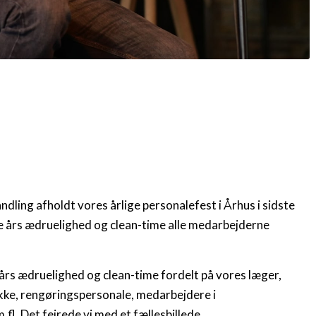
ling afholdt vores årlige personalefest i Århus i sidste
ge års ædruelighed og clean-time alle medarbejderne
 års ædruelighed og clean-time fordelt på vores læger,
okke, rengøringspersonale, medarbejdere i
l. Det fejrede vi med et fællesbillede.