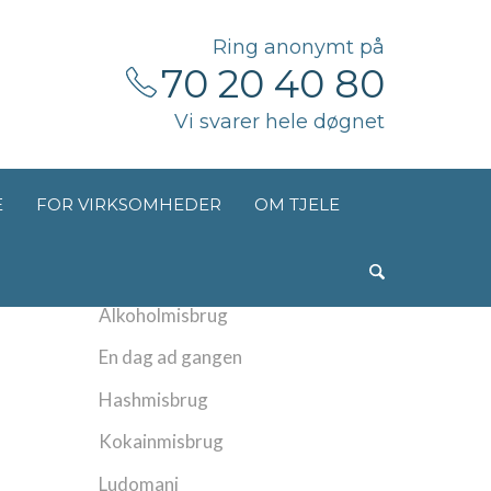
Ring anonymt på
70 20 40 80
Vi svarer hele døgnet
E
FOR VIRKSOMHEDER
OM TJELE
Kategorier
Alkoholmisbrug
En dag ad gangen
Hashmisbrug
Kokainmisbrug
Ludomani