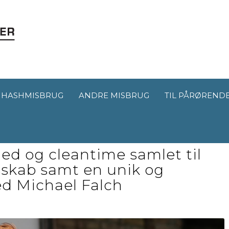
HASHMISBRUG
ANDRE MISBRUG
TIL PÅRØREND
ichael Falch
ed og cleantime samlet til
sskab samt en unik og
ed Michael Falch