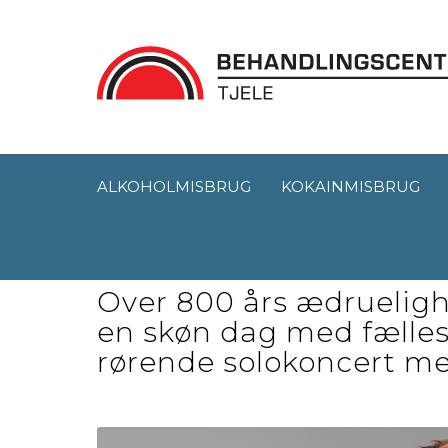
ALKOHOLMISBRUG
KOKAINMISBRUG
Solokoncert med M
Over 800 års ædrueligh
en skøn dag med fælle
rørende solokoncert m