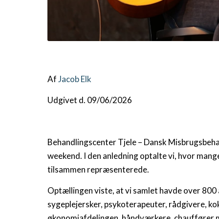
Af
Jacob Elk
Udgivet d. 09/06/2026
Behandlingscenter Tjele – Dansk Misbrugsbehand
weekend. I den anledning optalte vi, hvor man
tilsammen repræsenterede.
Optællingen viste, at vi samlet havde over 800
sygeplejersker, psykoterapeuter, rådgivere, k
økonomiafdelingen, håndværkere, chauffører m.f