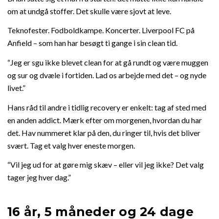
om at undgå stoffer. Det skulle være sjovt at leve.
Teknofester. Fodboldkampe. Koncerter. Liverpool FC på
Anfield – som han har besøgt ti gange i sin clean tid.
“Jeg er sgu ikke blevet clean for at gå rundt og være muggen
og sur og dvæle i fortiden. Lad os arbejde med det – og nyde
livet.”
Hans råd til andre i tidlig recovery er enkelt: tag af sted med
en anden addict. Mærk efter om morgenen, hvordan du har
det. Hav nummeret klar på den, du ringer til, hvis det bliver
svært. Tag et valg hver eneste morgen.
“Vil jeg ud for at gøre mig skæv – eller vil jeg ikke? Det valg
tager jeg hver dag.”
16 år, 5 måneder og 24 dage