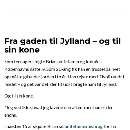
Fra gaden til Jylland – og til
sin kone
Som teenager solgte Brian amfetamin og kokain i
Københavns natteliv. Som 20-årig fik han en trussel på livet
og måtte gå under jorden i to år. Han rejste med Tivoli rundt i
landet – og det var det, der til sidst bragte ham til Jylland.
Og til sin kone.
“Jeg ved ikke, hvad jeg lavede den aften, men hun er der
endnu.”
I næsten 15 år skjulte Brian sit
amfetaminmisbrug
for sin