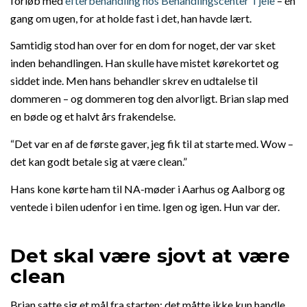
forløb med
efterbehandling hos Behandlingscenter Tjele
– én
gang om ugen, for at holde fast i det, han havde lært.
Samtidig stod han over for en dom for noget, der var sket
inden behandlingen. Han skulle have mistet kørekortet og
siddet inde. Men hans behandler skrev en udtalelse til
dommeren – og dommeren tog den alvorligt. Brian slap med
en bøde og et halvt års frakendelse.
“Det var en af de første gaver, jeg fik til at starte med. Wow –
det kan godt betale sig at være clean.”
Hans kone kørte ham til NA-møder i Aarhus og Aalborg og
ventede i bilen udenfor i en time. Igen og igen. Hun var der.
Det skal være sjovt at være
clean
Brian satte sig et mål fra starten: det måtte ikke kun handle