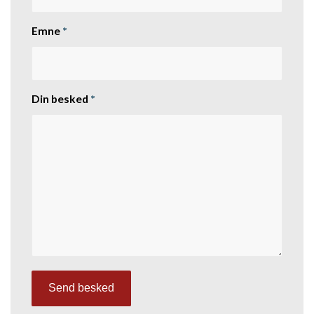
Emne
*
Din besked
*