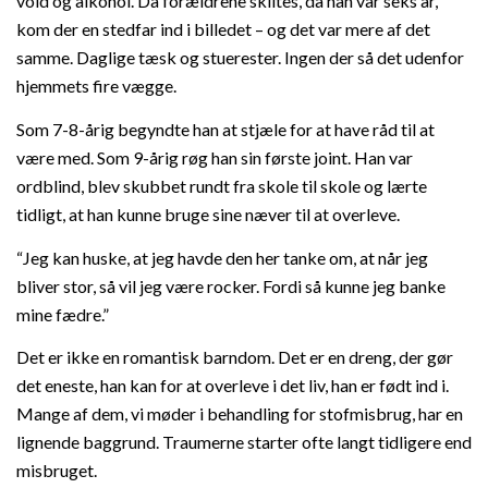
vold og alkohol. Da forældrene skiltes, da han var seks år,
kom der en stedfar ind i billedet – og det var mere af det
samme. Daglige tæsk og stuerester. Ingen der så det udenfor
hjemmets fire vægge.
Som 7-8-årig begyndte han at stjæle for at have råd til at
være med. Som 9-årig røg han sin første joint. Han var
ordblind, blev skubbet rundt fra skole til skole og lærte
tidligt, at han kunne bruge sine næver til at overleve.
“Jeg kan huske, at jeg havde den her tanke om, at når jeg
bliver stor, så vil jeg være rocker. Fordi så kunne jeg banke
mine fædre.”
Det er ikke en romantisk barndom. Det er en dreng, der gør
det eneste, han kan for at overleve i det liv, han er født ind i.
Mange af dem, vi møder i behandling for stofmisbrug, har en
lignende baggrund. Traumerne starter ofte langt tidligere end
misbruget.