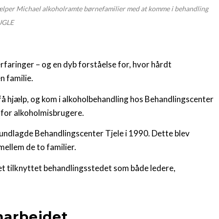
hjælper Michael alkoholramte børnefamilier med at komme i behandling
FUGLE
aringer – og en dyb forståelse for, hvor hårdt
n familie.
t få hjælp, og kom i alkoholbehandling hos Behandlingscenter
d for alkoholmisbrugere.
undlagde Behandlingscenter Tjele i 1990. Dette blev
ellem de to familier.
et tilknyttet behandlingsstedet som både ledere,
arbejdet