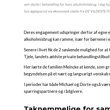
selv skulle i behandling for hans alkoholmisbrug. I dag 
hos ægteparret via økonomisk støtte fra DE VILDESTE 
Deres engagement udspringer derfor af egne erf
alkoholmisbrug kan ramme, især for børnene i e
Senere i livet fik de 2 søskende mulighed for a
Tjele, landets ældste private behandlingstilbu
Her lærte de familien Meincke at kende, som gr
begyndelsen på et nært og langvarigt venskab m
I perioder har både Michael og Dorte også vær
sparringspartnere og rådgivere.
Taknemmelige for sam