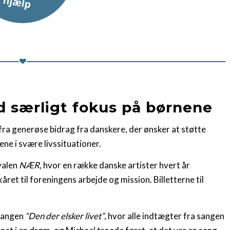
ed særligt fokus på børnene
ra generøse bidrag fra danskere, der ønsker at støtte
ne i svære livssituationer.
valen
NÆR
, hvor en række danske artister hvert år
ret til foreningens arbejde og mission. Billetterne til
 sangen
“Den der elsker livet”
, hvor alle indtægter fra sangen