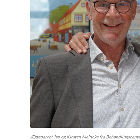
Ægteparret Jan og Kirsten Meincke fra Behandlingscenter 