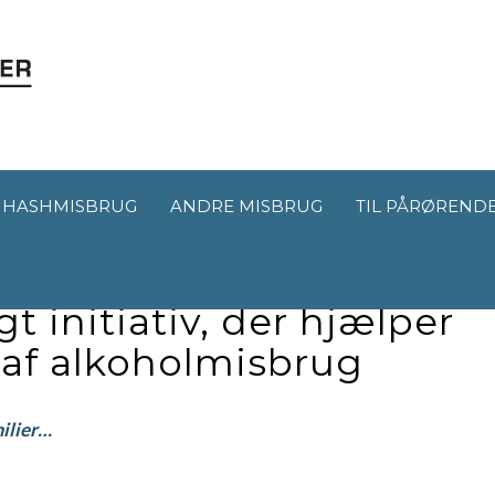
HASHMISBRUG
ANDRE MISBRUG
TIL PÅRØREND
 et kærligt og
 initiativ, der hjælper
 af alkoholmisbrug
milier…