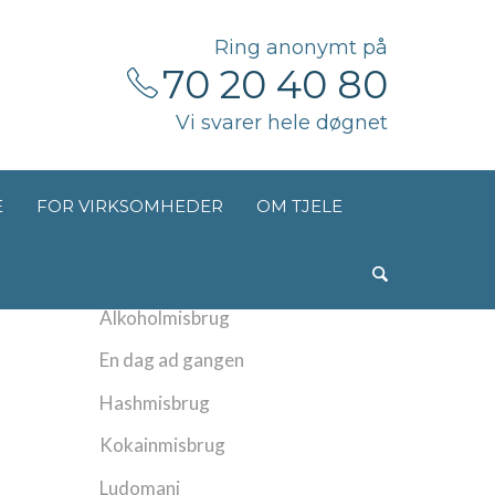
Ring anonymt på
70 20 40 80
Vi svarer hele døgnet
E
FOR VIRKSOMHEDER
OM TJELE
Kategorier
Alkoholmisbrug
En dag ad gangen
Hashmisbrug
Kokainmisbrug
Ludomani