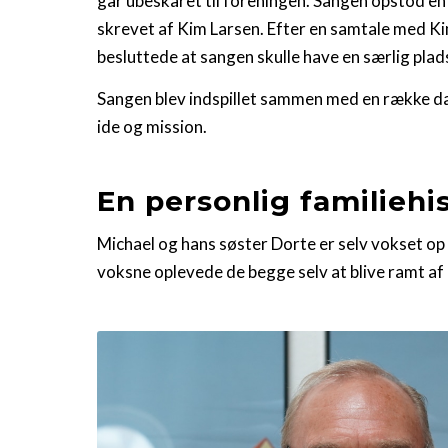
går ubeskåret til foreningen. Sangen opstod en 
skrevet af Kim Larsen. Efter en samtale med Ki
besluttede at sangen skulle have en særlig plads
Sangen blev indspillet sammen med en række da
ide og mission.
En personlig familiehi
Michael og hans søster Dorte er selv vokset op
voksne oplevede de begge selv at blive ramt af