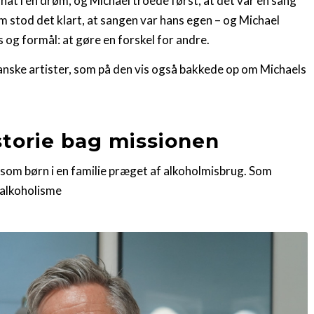
nat i en drøm, og Michael troede først, at det var en sang
m stod det klart, at sangen var hans egen – og Michael
 og formål: at gøre en forskel for andre.
nske artister, som på den vis også bakkede op om Michaels
storie bag missionen
 som børn i en familie præget af alkoholmisbrug. Som
 alkoholisme