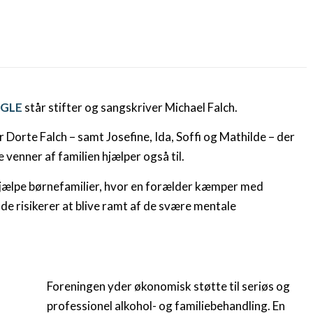
UGLE
står stifter og sangskriver Michael Falch.
orte Falch – samt Josefine, Ida, Soffi og Mathilde – der
 venner af familien hjælper også til.
t hjælpe børnefamilier, hvor en forælder kæmper med
e risikerer at blive ramt af de svære mentale
Foreningen yder økonomisk støtte til seriøs og
professionel alkohol- og familiebehandling. En