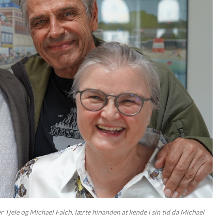
Tjele og Michael Falch, lærte hinanden at kende i sin tid da Michael