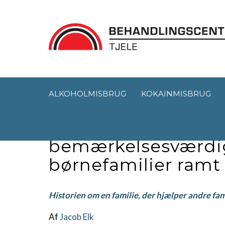
ALKOHOLMISBRUG
KOKAINMISBRUG
De vildeste fugle –
bemærkelsesværdigt
børnefamilier ramt
Historien om en familie, der hjælper andre fa
Af
Jacob Elk