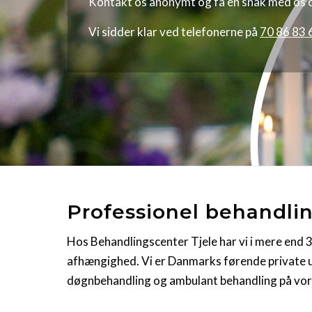
Kontakt os anonymt og få en snak med os om
Vi sidder klar ved telefonerne på
70 86 83 
Professionel behandli
Hos Behandlingscenter Tjele har vi i mere end 35
afhængighed. Vi er Danmarks førende private u
døgnbehandling og ambulant behandling på vores