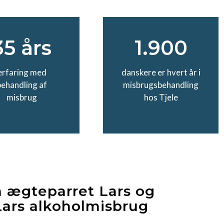
35 års
1.900
erfaring med
danskere er hvert år i
behandling af
misbrugsbehandling
misbrug
hos Tjele
 ægteparret Lars og
 Lars alkoholmisbrug