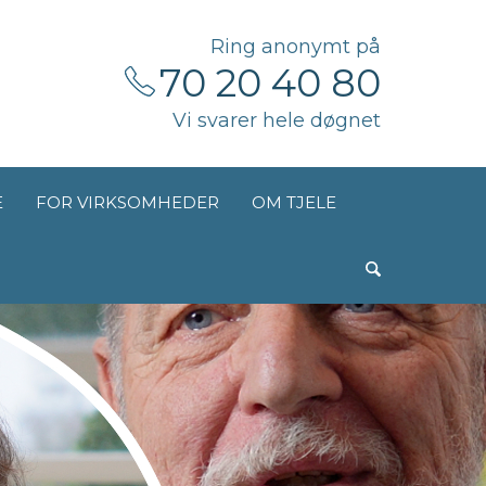
Ring anonymt på
70 20 40 80
Vi svarer hele døgnet
E
FOR VIRKSOMHEDER
OM TJELE