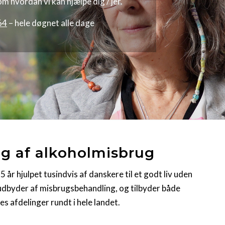
 hvordan vi kan hjælpe dig / jer.
64
– hele døgnet alle dage
ng af alkoholmisbrug
 år hjulpet tusindvis af danskere til et godt liv uden
dbyder af misbrugsbehandling, og tilbyder både
 afdelinger rundt i hele landet.