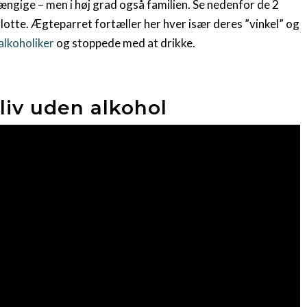
ngige – men i høj grad også familien. Se nedenfor de 2
lotte. Ægteparret fortæller her hver især deres ”vinkel” og
alkoholiker
og stoppede med at drikke.
t liv uden alkohol