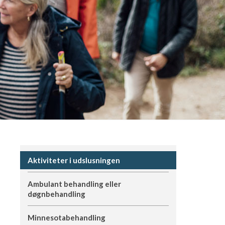
Aktiviteter i udslusningen
Ambulant behandling eller
døgnbehandling
Minnesotabehandling