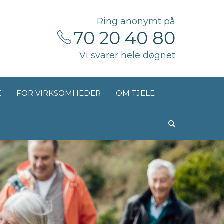
Ring anonymt på
70 20 40 80
Vi svarer hele døgnet
E
FOR VIRKSOMHEDER
OM TJELE