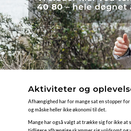
40 80
– hele døgnet 
Aktiviteter og oplevel
Afhængighed har for mange sat en stopper for et 
og måske heller ikke økonomi til det.
Mange har også valgt at trække sig for ikke at s
tidligere afhængige skammer sig voldsomt og væ