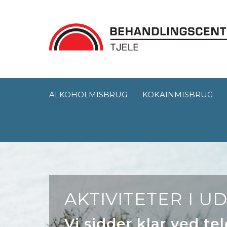
ALKOHOLMISBRUG
KOKAINMISBRUG
AKTIVITETER I 
Vi sidder klar ved t