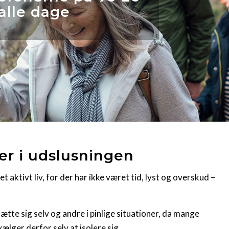
alle dage
ser i udslusningen
aktivt liv, for der har ikke været tid, lyst og overskud –
ætte sig selv og andre i pinlige situationer, da mange
lger derfor selv at isolere sig.