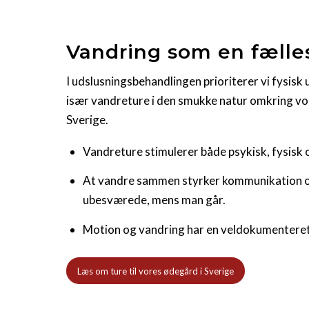
Vandring som en fælles
I udslusningsbehandlingen prioriterer vi fysisk 
især vandreture i den smukke natur omkring vor
Sverige.
Vandreture stimulerer både psykisk, fysisk o
At vandre sammen styrker kommunikation o
ubesværede, mens man går.
Motion og vandring har en veldokumenteret p
Læs om ture til vores ødegård i Sverige