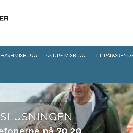
HASHMISBRUG
ANDRE MISBRUG
TIL PÅRØREND
UDSLUSNINGEN
elefonerne på
70 20