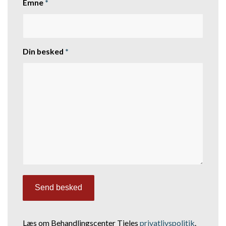
Emne
*
Din besked
*
Læs om Behandlingscenter Tjeles
privatlivspolitik
.