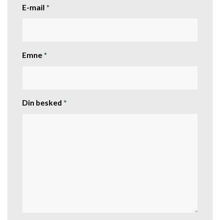
E-mail
*
Emne
*
Din besked
*