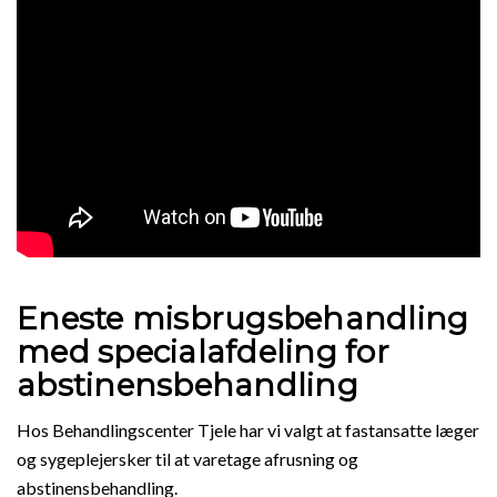
Eneste misbrugsbehandling
med specialafdeling for
abstinensbehandling
Hos Behandlingscenter Tjele har vi valgt at fastansatte læger
og sygeplejersker til at varetage afrusning og
abstinensbehandling.