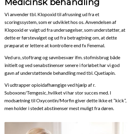
Medicinsk behandling
Vi anvender tbl. Klopoxid til afrusning ud fra et
scoringssystem, som er udviklet hos os. Anvendelsen af
Klopoxid er valgt ud fra undersøgelser, som understøtter, at
dette er førstevalget og ud fra betragtning om, at dette
præparat er lettere at kontrollere end fx Fenemal.
Ved uro, stoftrang og søvnbesvær ifm. stofmisbrug både
initielt og ved senabstinenser senere i forløbet har vi god
gavn af understøttende behandling med tbl. Quetiapin.
Vi udtrapper opioidafhængige ved hjælp af r.
Suboxone/Temgesic, hvilket vi har stor succes med. I
modsætning til Oxycontin/Morfin giver dette ikke et ”kick”,
men holder i stedet abstinenser mest muligt fra døren.