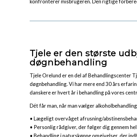
konfronterer misbrugeren. Den rigtige forbered
Tjele er den største udb
døgnbehandling
Tjele Orelund er en del af Behandlingscenter 
døgnbehandling. Vi har mere end 30 års erfari
danskere er hvert år i behandling på vores centr
Dét får man, når man vælger alkoholbehandling
• Lægeligt overvåget afrusning/abstinensbeha
• Personlig rådgiver, der følger dig gennem hel
• Behandling i naturskønne omgivelser, der in