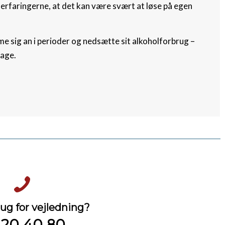
 erfaringerne, at det kan være svært at løse på egen
me sig an i perioder og nedsætte sit alkoholforbrug –
bage.
ug for vejledning?
 20 40 80