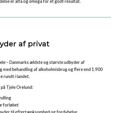
else er alfa og omega for et godt resultat.
yder af privat
Tjele – Danmarks ældste og største udbyder af
ng med behandling af alkoholmisbrug og flere end 1.900
e rundt i landet.
 på Tjele Orelund:
ndling
e forløbet
dbyder til eftertænksomhed og fordybelse