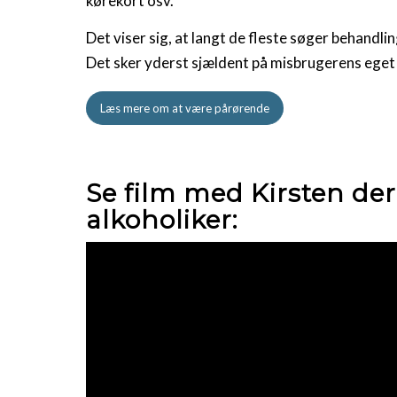
kørekort osv.
Det viser sig, at langt de fleste søger behandli
Det sker yderst sjældent på misbrugerens eget i
Læs mere om at være pårørende
Se film med Kirsten der
alkoholiker: