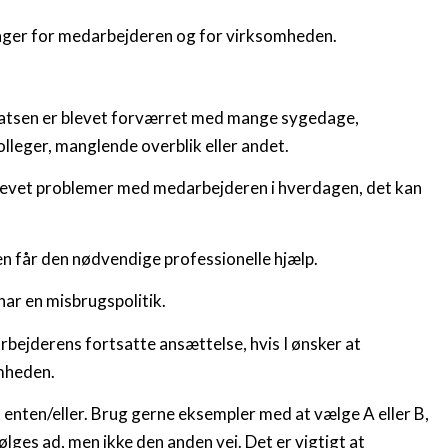
sninger for medarbejderen og for virksomheden.
dsatsen er blevet forværret med mange sygedage,
lleger, manglende overblik eller andet.
plevet problemer med medarbejderen i hverdagen, det kan
n får den nødvendige professionelle hjælp.
har en misbrugspolitik.
ejderens fortsatte ansættelse, hvis I ønsker at
mheden.
t enten/eller. Brug gerne eksempler med at vælge A eller B,
 følges ad, men ikke den anden vej. Det er vigtigt at