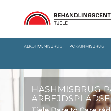
ALKOHOLMISBRUG
KOKAINMISBRUG
HASHMISBRUG P
ARBEJDSPLADS
Tjele Dare to Care rå