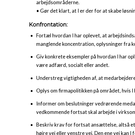
arbejdsområderne.
• Gør det klart, at I er der for at skabe lø
Konfrontation:
Fortæl hvordan I har oplevet, at arbejdsin
manglende koncentration, oplysninger fra ko
Giv konkrete eksempler på hvordan I har o
være adfærd, socialt eller andet.
Understreg vigtigheden af, at medarbejdere
Oplys om firmapolitikken på området, hvis I 
Informer om beslutninger vedrørende medarb
vedkommende fortsat skal arbejde i virkso
Beskriv krav for fortsat ansættelse, altså e
højre vej eller venstre vej. Den ene vej kan I