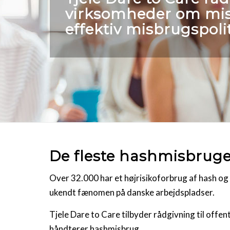
virksomheder om mi
effektiv misbrugspolit
De fleste hashmisbruge
Over 32.000 har et højrisikoforbrug af hash o
ukendt fænomen på danske arbejdspladser.
Tjele Dare to Care tilbyder rådgivning til offe
håndterer hashmisbrug.