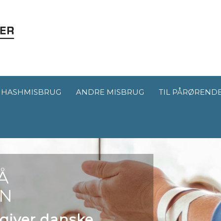
HASHMISBRUG
ANDRE MISBRUG
TIL PÅRØREND
Å
EN
dgiver danske