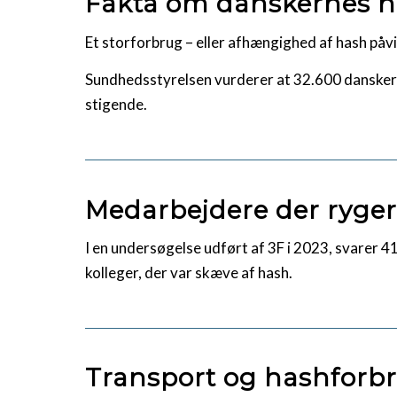
Fakta om danskernes 
Et storforbrug – eller afhængighed af hash påvi
Sundhedsstyrelsen vurderer at 32.600 danskere 
stigende.
Medarbejdere der ryge
I en undersøgelse udført af 3F i 2023, svarer 
kolleger, der var skæve af hash.
Transport og hashforb