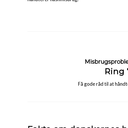
Misbrugsproble
Ring 
Få gode råd til at hån