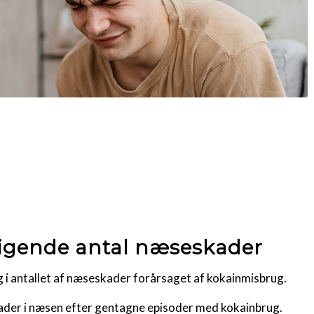
tigende antal næseskader
ng i antallet af næseskader forårsaget af kokainmisbrug.
skader i næsen efter gentagne episoder med kokainbrug.