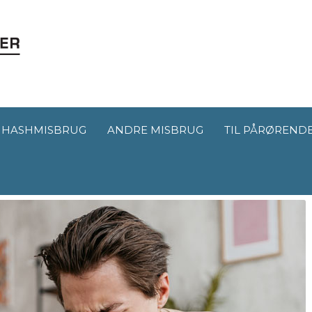
HASHMISBRUG
ANDRE MISBRUG
TIL PÅRØREND
 næsen