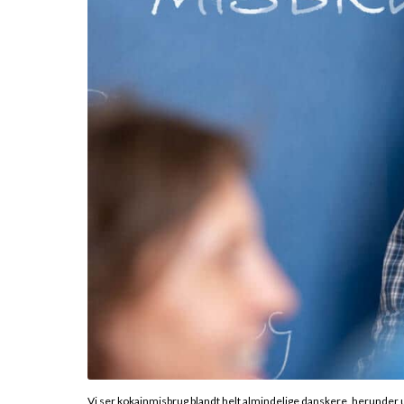
Vi ser kokainmisbrug blandt helt almindelige danskere, herunder