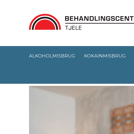
ALKOHOLMISBRUG
KOKAINMISBRUG
Kokain og skader i