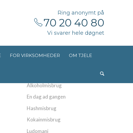
Ring anonymt på
70 20 40 80
Vi svarer hele døgnet
E
FOR VIRKSOMHEDER
OM TJELE
Kategorier
Alkoholmisbrug
En dag ad gangen
Hashmisbrug
Kokainmisbrug
Ludomani