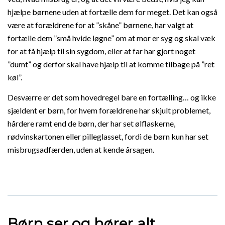
hjælpe børnene uden at fortælle dem for meget. Det kan også
være at forældrene for at ”skåne” børnene, har valgt at
fortælle dem ”små hvide løgne” om at mor er syg og skal væk
for at få hjælp til sin sygdom, eller at far har gjort noget
”dumt” og derfor skal have hjælp til at komme tilbage på ”ret
køl”.
Desværre er det som hovedregel bare en fortælling… og ikke
sjældent er børn, for hvem forældrene har skjult problemet,
hårdere ramt end de børn, der har set ølflaskerne,
rødvinskartonen eller pilleglasset, fordi de børn kun har set
misbrugsadfærden, uden at kende årsagen.
Børn ser og hører alt