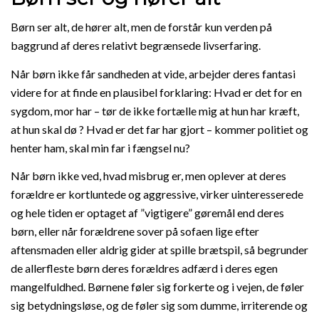
Børn ser alt, de hører alt, men de forstår kun verden på
baggrund af deres relativt begrænsede livserfaring.
Når børn ikke får sandheden at vide, arbejder deres fantasi
videre for at finde en plausibel forklaring: Hvad er det for en
sygdom, mor har – tør de ikke fortælle mig at hun har kræft,
at hun skal dø ? Hvad er det far har gjort – kommer politiet og
henter ham, skal min far i fængsel nu?
Når børn ikke ved, hvad misbrug er, men oplever at deres
forældre er kortluntede og aggressive, virker uinteresserede
og hele tiden er optaget af ”vigtigere” gøremål end deres
børn, eller når forældrene sover på sofaen lige efter
aftensmaden eller aldrig gider at spille brætspil, så begrunder
de allerfleste børn deres forældres adfærd i deres egen
mangelfuldhed. Børnene føler sig forkerte og i vejen, de føler
sig betydningsløse, og de føler sig som dumme, irriterende og