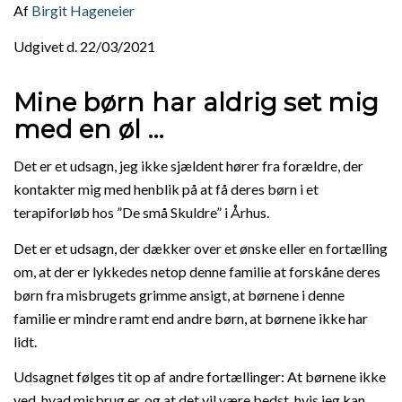
Af
Birgit Hageneier
Udgivet d. 22/03/2021
Mine børn har aldrig set mig
med en øl …
Det er et udsagn, jeg ikke sjældent hører fra forældre, der
kontakter mig med henblik på at få deres børn i et
terapiforløb hos ”De små Skuldre” i Århus.
Det er et udsagn, der dækker over et ønske eller en fortælling
om, at der er lykkedes netop denne familie at forskåne deres
børn fra misbrugets grimme ansigt, at børnene i denne
familie er mindre ramt end andre børn, at børnene ikke har
lidt.
Udsagnet følges tit op af andre fortællinger: At børnene ikke
ved, hvad misbrug er, og at det vil være bedst, hvis jeg kan