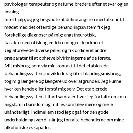
psykologer, terapeuter og naturhelbredere efter et svar og en
løsning.
Intet hjalp, og jeg begyndte at dulme angsten med alkohol. I
mødet med det offentlige behandlingssystem fik jeg
forskellige diagnoser på mig: angstneurotisk,
karakterneurotisk og endda endogen deprimeret.
Jeg afprøvede diverse piller, og fik ordineret andre
præparater til at ophæve bivirkningerne af de første.
Mit misbrug, som via min kontakt til det etablerede
behandlingssystem, udviklede sig til et blandingsmisbrug,
tog mig længere og længere ud over afgrunden. Jeg kunne
hverken kende eller forstå mig selv. Det etablerede
behandlingssystem tilbød samtaler, hvor jeg fortalte om min
angst, min barndom og mit liv, som blev mere og mere
uhåndterligt. Indimellem stod jeg også for den gode
underholdningsværdi, når jeg fortalte behandlerne om mine
alkoholiske eskapader.