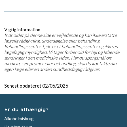
Vigtig information
Indholdet på denne side er vejledende og kan ikke erstatte
lægelig rådgivning, undersøgelse eller behandling.
Behandlingscenter Tjele er et behandlingscenter og ikke en
lægefaglig myndighed. Vi tager forbehold for fejl og løbende
ændringer i den medicinske viden. Har du spørgsmål om
medicin, symptomer eller behandling, skal du kontakte din
egen læge eller en anden sundhedsfaglig rådgiver.
Senest opdateret 02/06/2026
Er du afhængig?
Alkoholmisbrug
Kokainmisbrug