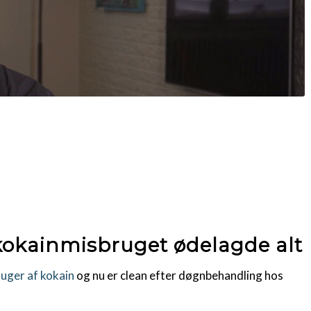
t kokainmisbruget ødelagde alt
uger af kokain
og nu er clean efter døgnbehandling hos