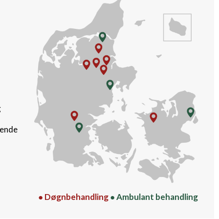
g
rende
● Døgnbehandling
● Ambulant behandling