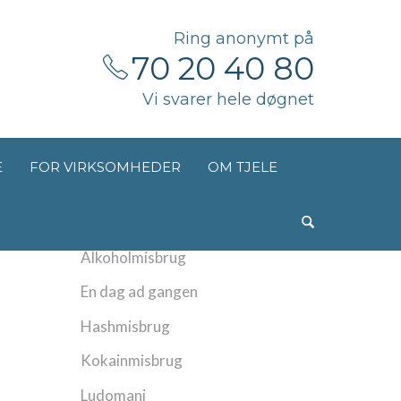
Ring anonymt på
70 20 40 80
Vi svarer hele døgnet
E
FOR VIRKSOMHEDER
OM TJELE
Kategorier
Alkoholmisbrug
En dag ad gangen
Hashmisbrug
Kokainmisbrug
Ludomani