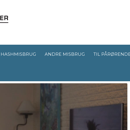
HASHMISBRUG
ANDRE MISBRUG
TIL PÅRØREND
isbruger