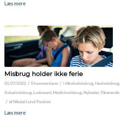
Læs mere
Misbrug holder ikke ferie
/
/
01/07/2022
0 kommentarer
I
Alkoholmisbrug
,
Hashmisbrug
,
Kokainmisbrug
,
Ludomani
,
Medicinmisbrug
,
Nyheder
,
Pårørende
/
af
Nikolai Lund Poulsen
Læs mere