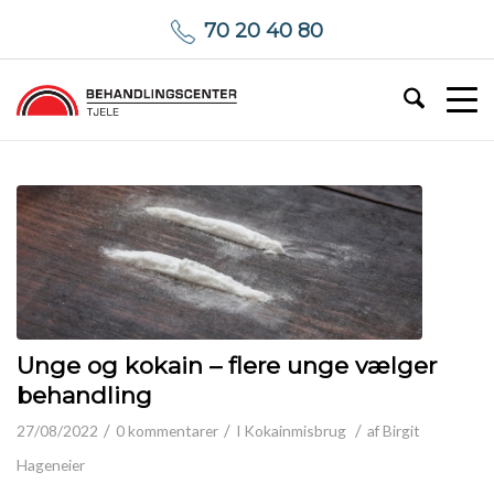
70 20 40 80
Unge og kokain – flere unge vælger
behandling
/
/
/
27/08/2022
0 kommentarer
I
Kokainmisbrug
af
Birgit
Hageneier